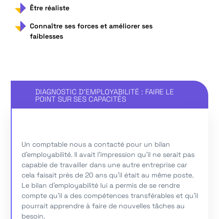
Être réaliste
Connaître ses forces et améliorer ses
faiblesses
DIAGNOSTIC D'EMPLOYABILITÉ : FAIRE LE
POINT SUR SES CAPACITÉS
Un comptable nous a contacté pour un bilan
d'employabilité. Il avait l'impression qu'il ne serait pas
capable de travailler dans une autre entreprise car
FAIRE LE POINT SUR SES CAPACITÉS
cela faisait près de 20 ans qu'il était au même poste.
Le bilan d’employabilité lui a permis de se rendre
compte qu’il a des compétences transférables et qu'il
pourrait apprendre à faire de nouvelles tâches au
besoin.