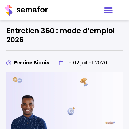
Accueil
Entretien 360 : mode d’emploi
Formations
2026
Expertises
Insights Discovery
Perrine Bidois
Le
02 juillet 2026
Blog
À propos
Nous contacter